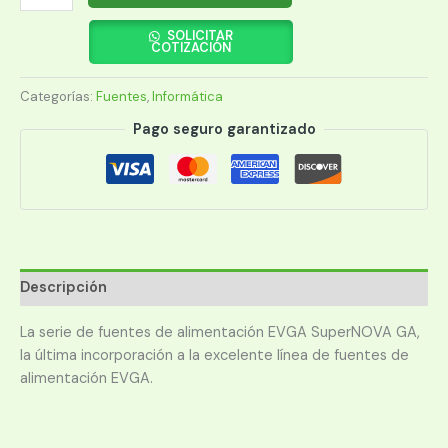
650W
EVGA
SOLICITAR
COTIZACIÓN
SUPERNOVA
GA
Categorías:
Fuentes
,
Informática
80PLUS
GOLD
Pago seguro garantizado
FULL
MODULAR
220-
GA-
0650-
X1
cantidad
Descripción
La serie de fuentes de alimentación EVGA SuperNOVA GA,
la última incorporación a la excelente línea de fuentes de
alimentación EVGA.