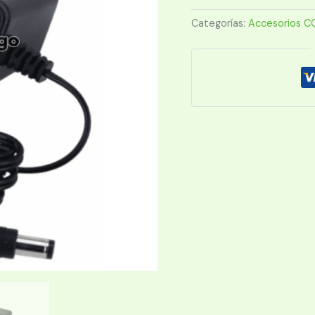
12V/2A
cantidad
Categorías:
Accesorios C