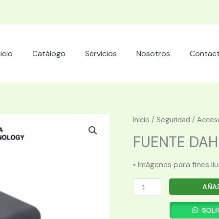
nicio
Catálogo
Servicios
Nosotros
Contac
Inicio
/
Seguridad
/
Acces
FUENTE DAH
• Imágenes para fines il
FUENTE
AÑAD
DAHUA
S024
SOLI