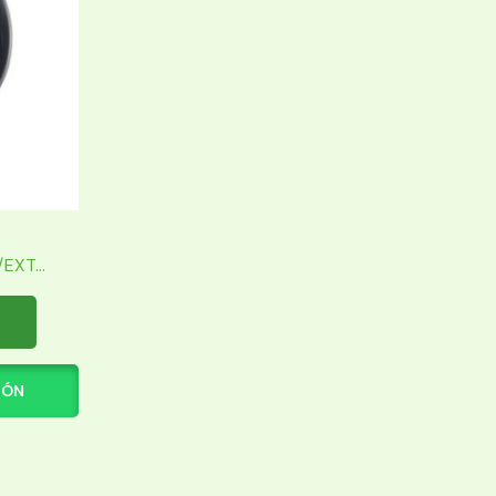
XT...
IÓN