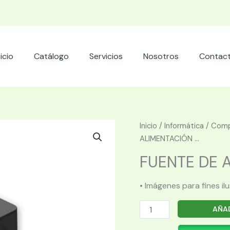
nicio
Catálogo
Servicios
Nosotros
Contac
Inicio
/
Informática
/
Comp
ALIMENTACIÓN ...
FUENTE DE A
• Imágenes para fines il
FUENTE
AÑAD
DE