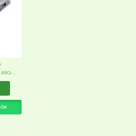
s
RG-...
IÓN