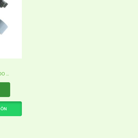
 ...
IÓN