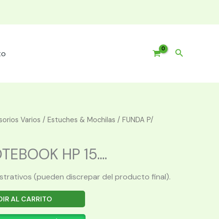
Buscar
to
orios Varios
/
Estuches & Mochilas
/ FUNDA P/
EBOOK HP 15....
ustrativos (pueden discrepar del producto final).
IR AL CARRITO