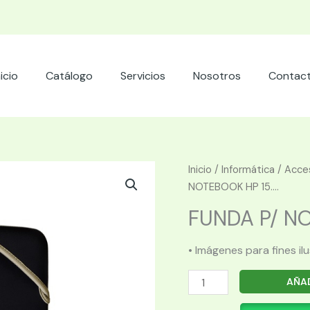
nicio
Catálogo
Servicios
Nosotros
Contac
Inicio
/
Informática
/
Acces
NOTEBOOK HP 15....
FUNDA P/ NOT
• Imágenes para fines il
FUNDA
AÑAD
P/