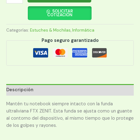
PARA
NOTEBOOK
SOLICITAR
COTIZACIÓN
FTX
ZENIT-
Categorías:
Estuches & Mochilas
,
Informática
BG
16"
Pago seguro garantizado
BEIGE
124962
cantidad
Descripción
Mantén tu notebook siempre intacto con la funda
ultraliviana FTX ZENIT. Esta funda se ajusta como un guante
al contorno del dispositivo, al mismo tiempo que lo protege
de los golpes y rayones.