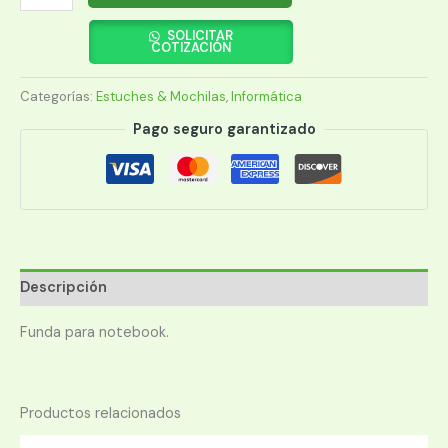
PARA
NOTEBOOK
SOLICITAR
COTIZACIÓN
KLIP
XTREME
Categorías:
Estuches & Mochilas
,
Informática
KNS-
415BL
Pago seguro garantizado
KOLOURS
15.6"
REVERSIBLE
AZUL/NEGRO
cantidad
Descripción
Funda para notebook.
Productos relacionados