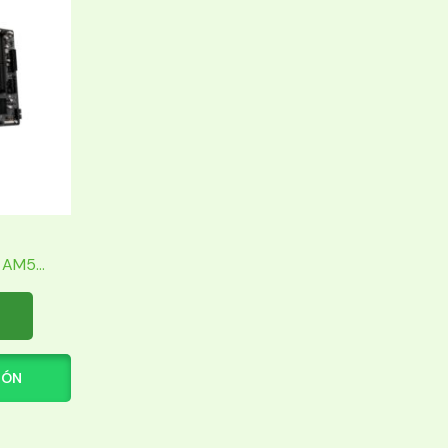
AM5...
IÓN