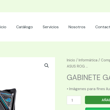
nicio
Catálogo
Servicios
Nosotros
Contac
Inicio
/
Informática
/
Comp
ASUS ROG ...
GABINETE GA
• Imágenes para fines il
GABINETE
AÑAD
GAMER