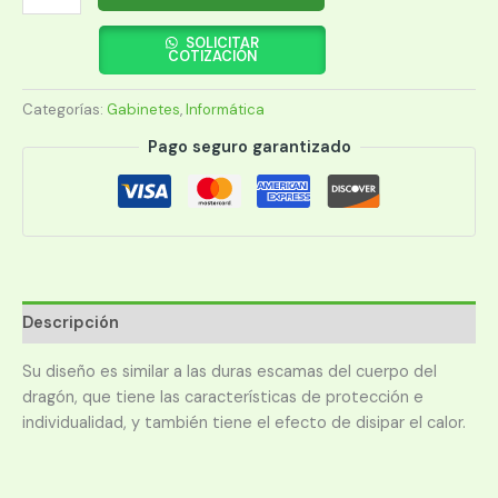
MSI
MPG
SOLICITAR
COTIZACIÓN
GUNGNIR
100D
Categorías:
Gabinetes
,
Informática
GAMING
cantidad
Pago seguro garantizado
Descripción
Su diseño es similar a las duras escamas del cuerpo del
dragón, que tiene las características de protección e
individualidad, y también tiene el efecto de disipar el calor.