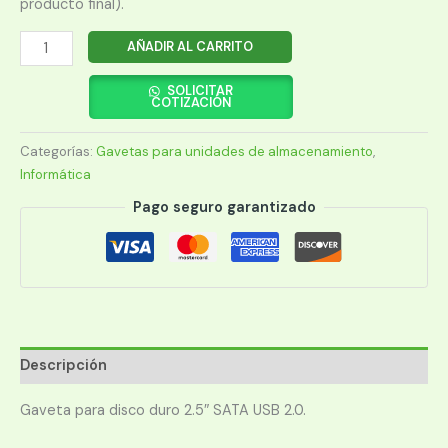
producto final).
GAVETA
AÑADIR AL CARRITO
PARA
HDD
SOLICITAR
COTIZACIÓN
ARGOMTECH
ARG-
Categorías:
Gavetas para unidades de almacenamiento
,
AC-
Informática
1030
2.5"
Pago seguro garantizado
USB
2.0
cantidad
Descripción
Gaveta para disco duro 2.5″ SATA USB 2.0.