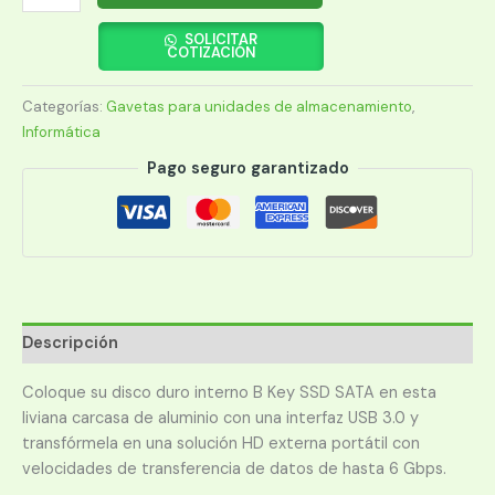
PARA
HDD
SOLICITAR
COTIZACIÓN
SSD
ARGOMTECH
Categorías:
Gavetas para unidades de almacenamiento
,
ARG-
Informática
AC-
1036
Pago seguro garantizado
USB
3.0
M.2
cantidad
Descripción
Coloque su disco duro interno B Key SSD SATA en esta
liviana carcasa de aluminio con una interfaz USB 3.0 y
transfórmela en una solución HD externa portátil con
velocidades de transferencia de datos de hasta 6 Gbps.