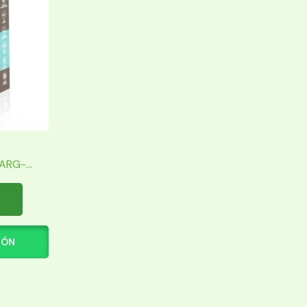
RG-...
IÓN