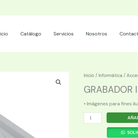
nicio
Catálogo
Servicios
Nosotros
Contac
Inicio
/
Informática
/
Acces
GRABADOR IN
• Imágenes para fines il
GRABADOR
AÑAD
INTERNO
ASUS
SOLI