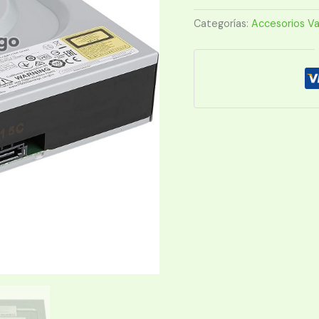
DVD-
RW
Categorías:
Accesorios Va
24F1MT/DRW-
24F1ST
cantidad