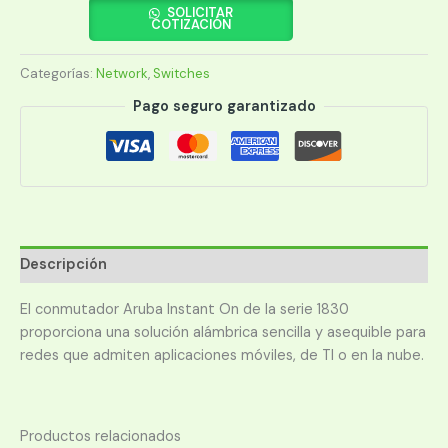
1830
SOLICITAR
COTIZACIÓN
48G
24P
Categorías:
Network
,
Switches
C4
POE
Pago seguro garantizado
4SFP
IOn
SWI(JL815A
cantidad
Descripción
El conmutador Aruba Instant On de la serie 1830
proporciona una solución alámbrica sencilla y asequible para
redes que admiten aplicaciones móviles, de TI o en la nube.
Productos relacionados