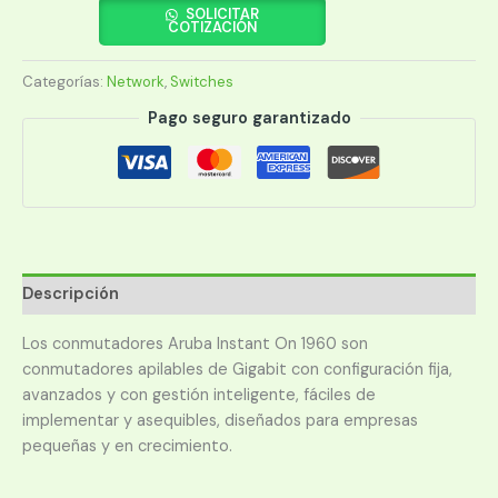
1960
SOLICITAR
COTIZACIÓN
24G
ION
Categorías:
Network
,
Switches
2XT
2XF
Pago seguro garantizado
370W
SW
(JL807A)
cantidad
Descripción
Los conmutadores Aruba Instant On 1960 son
conmutadores apilables de Gigabit con configuración fija,
avanzados y con gestión inteligente, fáciles de
implementar y asequibles, diseñados para empresas
pequeñas y en crecimiento.