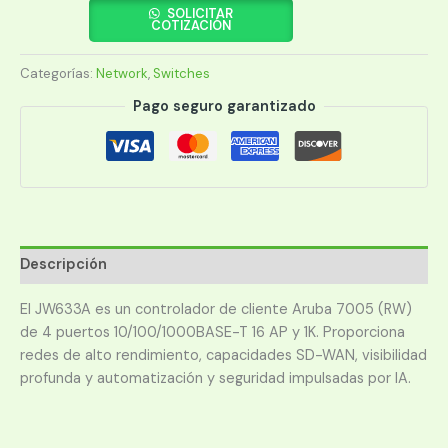
7005
SOLICITAR
COTIZACIÓN
(RW)
16AP
Categorías:
Network
,
Switches
CONTROLLER
(JW633A)
Pago seguro garantizado
cantidad
Descripción
El JW633A es un controlador de cliente Aruba 7005 (RW)
de 4 puertos 10/100/1000BASE-T 16 AP y 1K. Proporciona
redes de alto rendimiento, capacidades SD-WAN, visibilidad
profunda y automatización y seguridad impulsadas por IA.