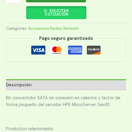
MICROSVR
GEN10
SOLICITAR
COTIZACIÓN
NHP
SFF
Categorías:
Accesorios Redes
,
Network
CONVERT
KIT
Pago seguro garantizado
(870213-
B21
cantidad
Descripción
Kit convertidor SATA sin conexión en caliente y factor de
forma pequeño del servidor HPE MicroServer Gen10.
Productos relacionados