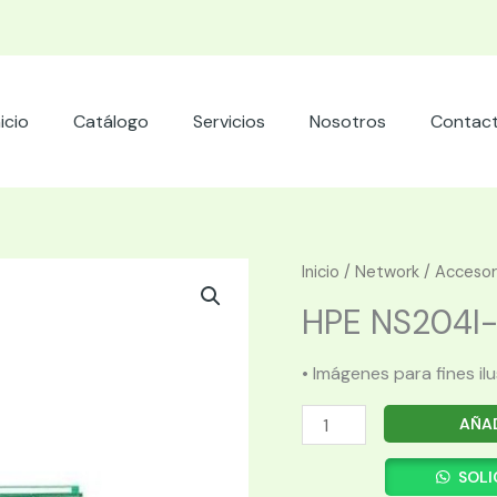
nicio
Catálogo
Servicios
Nosotros
Contac
Inicio
/
Network
/
Accesor
HPE NS204I-P
• Imágenes para fines il
HPE
AÑAD
NS204I-
P
SOLI