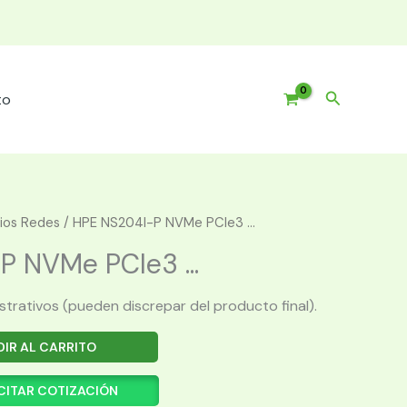
Buscar
to
ios Redes
/ HPE NS204I-P NVMe PCIe3 ...
 NVMe PCIe3 ...
ustrativos (pueden discrepar del producto final).
IR AL CARRITO
CITAR COTIZACIÓN