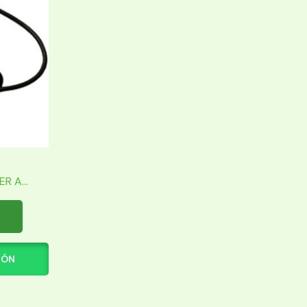
 A...
IÓN