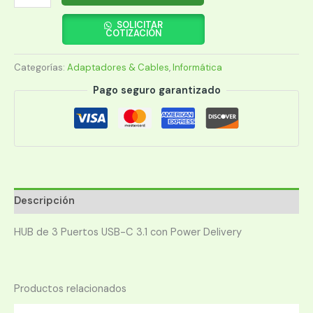
USB
3.1
SOLICITAR
COTIZACIÓN
MANHATTAN
163552
Categorías:
Adaptadores & Cables
,
Informática
3
PUERTOS/5
Pago seguro garantizado
GBPS/BLANCO
BLISTER
cantidad
Descripción
HUB de 3 Puertos USB-C 3.1 con Power Delivery
Productos relacionados