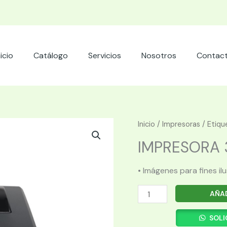
nicio
Catálogo
Servicios
Nosotros
Contac
Inicio
/
Impresoras
/
Etiqu
IMPRESORA 3
• Imágenes para fines il
IMPRESORA
AÑAD
3NSTAR
ETIQUETA
SOLI