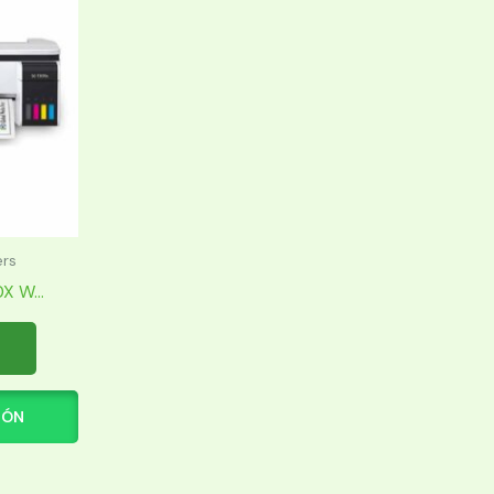
ers
 W...
IÓN