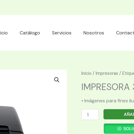
nicio
Catálogo
Servicios
Nosotros
Contac
Inicio
/
Impresoras
/
Etiqu
IMPRESORA 3
• Imágenes para fines il
IMPRESORA
AÑAD
3NSTAR
TERMICA
SOLI