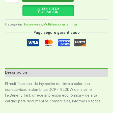
BROTHER
DCP-
SOLICITAR
COTIZACIÓN
T820DW
MULTIFUNCION
Categorías:
Impresoras
,
Multifuncional a Tinta
WIF/DUPLEX/IN
cantidad
Pago seguro garantizado
Descripción
El multifuncional de inyección de tinta a color con
conectividad inalámbrica DCP-T820DW de la serie
InkBenefit Tank ofrece impresión económica y de alta
calidad para documentos comerciales, informes y fotos.