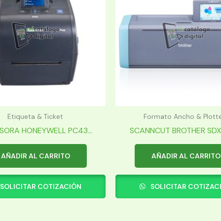
Etiqueta & Ticket
Formato Ancho & Plott
SORA HONEYWELL PC43...
SCANNCUT BROTHER SDX12
AÑADIR AL CARRITO
AÑADIR AL CARRITO
SOLICITAR COTIZACIÓN
SOLICITAR COTIZAC