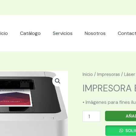
nicio
Catálogo
Servicios
Nosotros
Contac
Inicio
/
Impresoras
/
Láser
IMPRESORA B
• Imágenes para fines il
IMPRESORA
AÑAD
BROTHER
LASER
SOLI