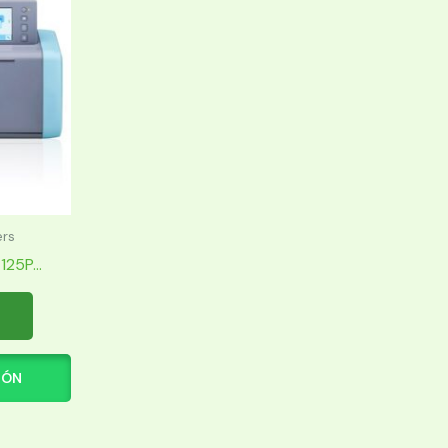
ers
5P...
IÓN