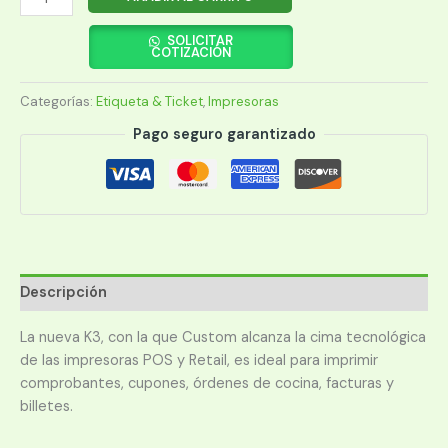
CUSTOM
K3
SOLICITAR
COTIZACIÓN
USB+SERIAL+ETH+WIFI
TERMICA
Categorías:
Etiqueta & Ticket
,
Impresoras
cantidad
Pago seguro garantizado
Descripción
La nueva K3, con la que Custom alcanza la cima tecnológica
de las impresoras POS y Retail, es ideal para imprimir
comprobantes, cupones, órdenes de cocina, facturas y
billetes.