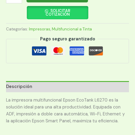
EPSON
L6270
SOLICITAR
COTIZACIÓN
ECO
TANK
Categorías:
Impresoras
,
Multifuncional a Tinta
IMP/COP/SCA/USB/ADF/WIFI/RED/BIVOLT
cantidad
Pago seguro garantizado
Descripción
La impresora multifuncional Epson EcoTank L6270 es la
solución ideal para una alta productividad. Equipada con
ADF, impresión a doble cara automática, Wi-Fi, Ethernet y
la aplicación Epson Smart Panel, maximiza tu eficiencia.