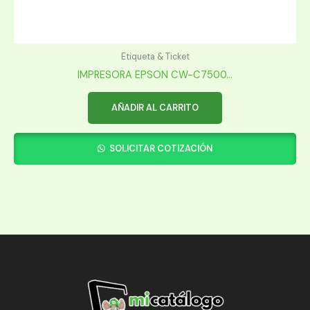
Etiqueta & Ticket
IMPRESORA EPSON CW-C7500...
AÑADIR AL CARRITO
SOLICITAR COTIZACIÓN