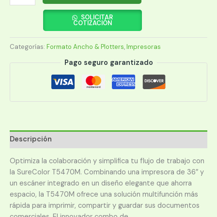
EPSON
SURECOLOR
SOLICITAR
COTIZACIÓN
T5470M
36"
Categorías:
Formato Ancho & Plotters
,
Impresoras
WIF/MFP
cantidad
Pago seguro garantizado
Descripción
Optimiza la colaboración y simplifica tu flujo de trabajo con
la SureColor T5470M. Combinando una impresora de 36″ y
un escáner integrado en un diseño elegante que ahorra
espacio, la T5470M ofrece una solución multifunción más
rápida para imprimir, compartir y guardar sus documentos
comerciales. El innovador combo de