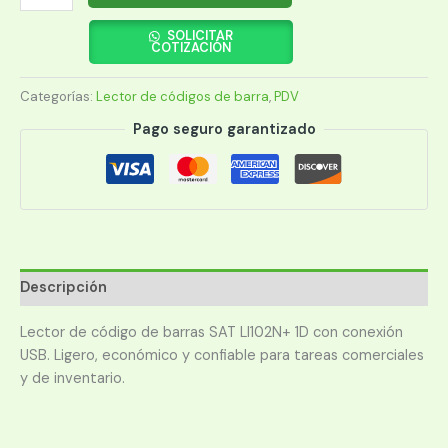
DE
CODIGO
SOLICITAR
COTIZACIÓN
DE
BARRAS
Categorías:
Lector de códigos de barra
,
PDV
USB
SAT
Pago seguro garantizado
LI102N+
cantidad
Descripción
Lector de código de barras SAT LI102N+ 1D con conexión
USB. Ligero, económico y confiable para tareas comerciales
y de inventario.