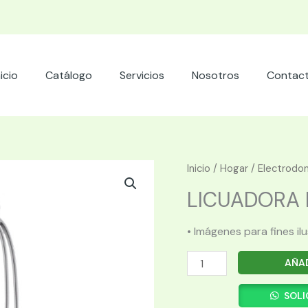
nicio
Catálogo
Servicios
Nosotros
Contac
Inicio
/
Hogar
/
Electrodo
LICUADORA P
• Imágenes para fines il
LICUADORA
AÑAD
PORTATIL
FTX
SOLI