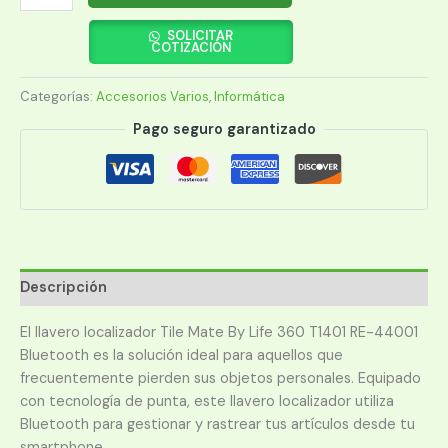
LOCALIZADOR
TILE
SOLICITAR
COTIZACIÓN
MATE
BY
Categorías:
Accesorios Varios
,
Informática
LIFE
360
Pago seguro garantizado
T1401
RE-
44001
cantidad
Descripción
El llavero localizador Tile Mate By Life 360 T1401 RE-44001
Bluetooth es la solución ideal para aquellos que
frecuentemente pierden sus objetos personales. Equipado
con tecnología de punta, este llavero localizador utiliza
Bluetooth para gestionar y rastrear tus artículos desde tu
smartphone.