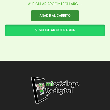
AURICULAR ARGOMTECH ARG-...
AÑADIR AL CARRITO
SOLICITAR COTIZACIÓN