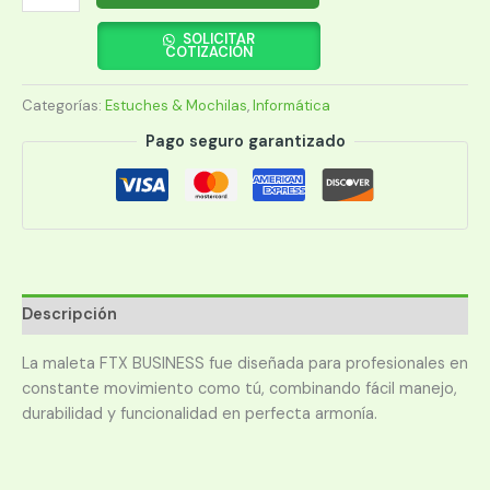
FTX
BUSINESS-
SOLICITAR
COTIZACIÓN
BK
15.6"
Categorías:
Estuches & Mochilas
,
Informática
NEGRO
124818
Pago seguro garantizado
cantidad
Descripción
La maleta FTX BUSINESS fue diseñada para profesionales en
constante movimiento como tú, combinando fácil manejo,
durabilidad y funcionalidad en perfecta armonía.