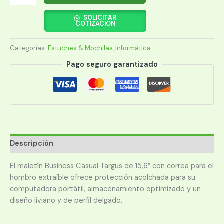
TARGUS
15.6"
SOLICITAR
COTIZACIÓN
BUSINESS
CASUAL
Categorías:
Estuches & Mochilas
,
Informática
SLIM
TSS898LP
Pago seguro garantizado
cantidad
Descripción
El maletín Business Casual Targus de 15,6″ con correa para el
hombro extraíble ofrece protección acolchada para su
computadora portátil, almacenamiento optimizado y un
diseño liviano y de perfil delgado.