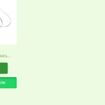
RG-...
IÓN