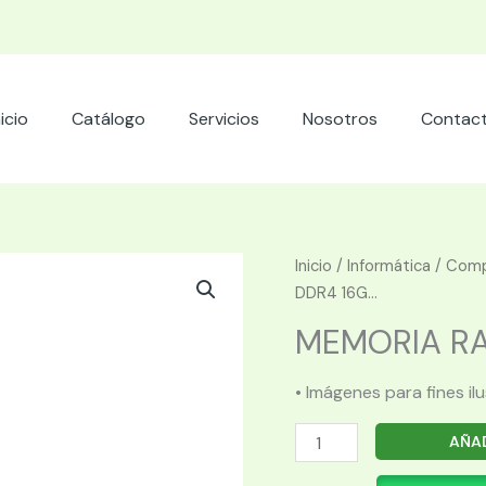
nicio
Catálogo
Servicios
Nosotros
Contac
Inicio
/
Informática
/
Comp
DDR4 16G...
MEMORIA RAM
• Imágenes para fines il
MEMORIA
AÑAD
RAM