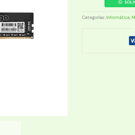
FTX
SOLI
DDR4
16G
Categorías:
Informática
,
M
3200
111665
cantidad