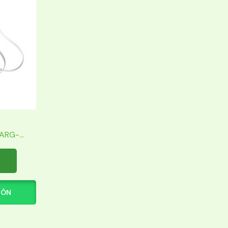
RG-...
IÓN