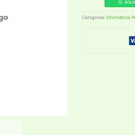
HIKSEMI
SOLI
DDR4
8G
Categorías:
Informática
,
M
2666
HIKER
HSC408U26Z1
cantidad