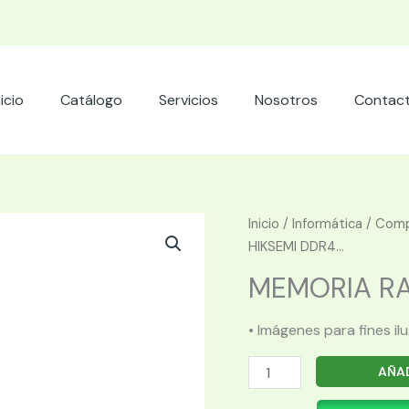
nicio
Catálogo
Servicios
Nosotros
Contac
Inicio
/
Informática
/
Comp
HIKSEMI DDR4...
MEMORIA RAM
• Imágenes para fines il
MEMORIA
AÑAD
RAM