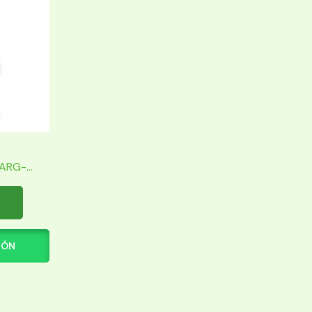
RG-...
IÓN