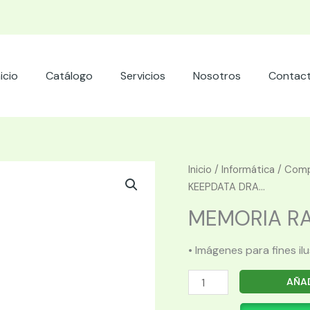
nicio
Catálogo
Servicios
Nosotros
Contac
Inicio
/
Informática
/
Comp
KEEPDATA DRA...
MEMORIA RA
• Imágenes para fines il
MEMORIA
AÑAD
RAM