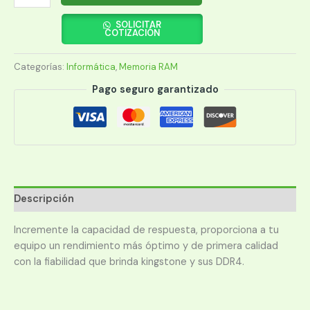
RAM
KINGSTON
SOLICITAR
COTIZACIÓN
DDR4
16G
Categorías:
Informática
,
Memoria RAM
3600
FURY
Pago seguro garantizado
BEAST
BK
KF436C18BB/16
XMP
cantidad
Descripción
Incremente la capacidad de respuesta, proporciona a tu
equipo un rendimiento más óptimo y de primera calidad
con la fiabilidad que brinda kingstone y sus DDR4.