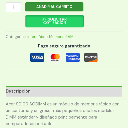
MEMORIA
AÑADIR AL CARRITO
RAM
PARA
SOLICITAR
COTIZACIÓN
NOTEBOOK
DDR4
Categorías:
Informática
,
Memoria RAM
ACER
4GB
Pago seguro garantizado
2666
MHZ
cantidad
Descripción
Acer SD100 SODIMM es un módulo de memoria rápido con
un contorno y un grosor más pequeños que los módulos
DIMM estándar y diseñado principalmente para
computadoras portátiles.