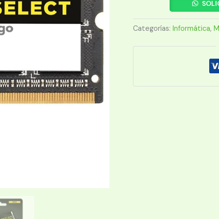
PARA
SOLI
NOTEBOOK
DDR4
Categorías:
Informática
,
M
CORSAIR
8GB
2133
MHZ
VALUE
cantidad