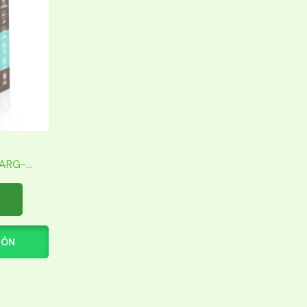
RG-...
IÓN