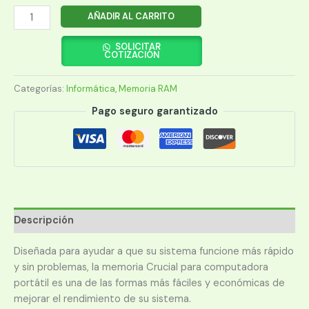
MEMORIA
AÑADIR AL CARRITO
RAM
PARA
SOLICITAR
COTIZACIÓN
NOTEBOOK
DDR4
Categorías:
Informática
,
Memoria RAM
CRUCIAL
16GB
Pago seguro garantizado
3200
MHZ
cantidad
Descripción
Diseñada para ayudar a que su sistema funcione más rápido
y sin problemas, la memoria Crucial para computadora
portátil es una de las formas más fáciles y económicas de
mejorar el rendimiento de su sistema.