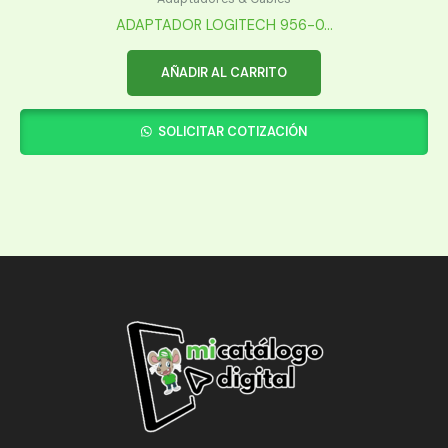
ADAPTADOR LOGITECH 956-0...
AÑADIR AL CARRITO
SOLICITAR COTIZACIÓN