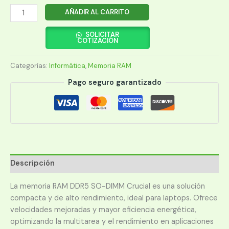
MEMORIA
AÑADIR AL CARRITO
RAM
PARA
SOLICITAR
COTIZACIÓN
NOTEBOOK
DDR5
Categorías:
Informática
,
Memoria RAM
CRUCIAL
8GB
Pago seguro garantizado
4800
MHZ
cantidad
Descripción
La memoria RAM DDR5 SO-DIMM Crucial es una solución
compacta y de alto rendimiento, ideal para laptops. Ofrece
velocidades mejoradas y mayor eficiencia energética,
optimizando la multitarea y el rendimiento en aplicaciones