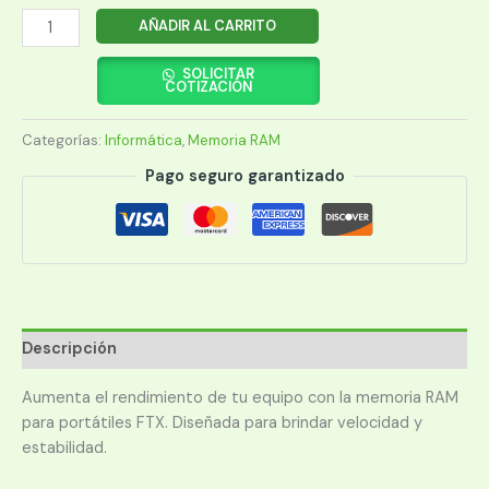
MEMORIA
AÑADIR AL CARRITO
RAM
PARA
SOLICITAR
COTIZACIÓN
NOTEBOOK
DDR5
Categorías:
Informática
,
Memoria RAM
FTX
32G
Pago seguro garantizado
5600
115083
cantidad
Descripción
Aumenta el rendimiento de tu equipo con la memoria RAM
para portátiles FTX. Diseñada para brindar velocidad y
estabilidad.