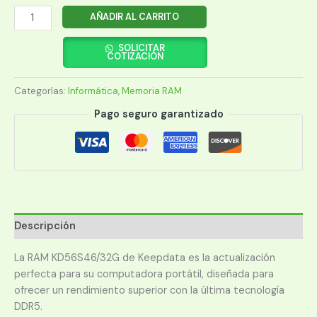
MEMORIA
AÑADIR AL CARRITO
RAM
PARA
SOLICITAR
COTIZACIÓN
NOTEBOOK
DDR5
Categorías:
Informática
,
Memoria RAM
KEEPDATA
32GB
Pago seguro garantizado
5600MHZ
cantidad
Descripción
La RAM KD56S46/32G de Keepdata es la actualización
perfecta para su computadora portátil, diseñada para
ofrecer un rendimiento superior con la última tecnología
DDR5.