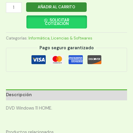
MICROSOFT
AÑADIR AL CARRITO
OEM
DVD
SOLICITAR
COTIZACIÓN
WINDOWS
11
Categorías:
Informática
,
Licencias & Softwares
HOME
64
Pago seguro garantizado
BIT
cantidad
Descripción
DVD Windows 11 HOME.
Productos relacionados