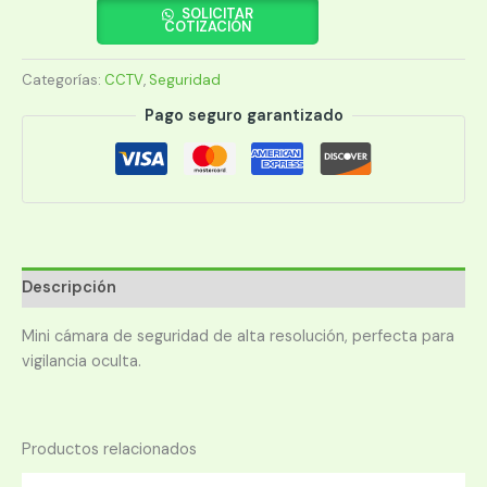
VANXSE
SOLICITAR
COTIZACIÓN
VS-
TM036
Categorías:
CCTV
,
Seguridad
X001OK623F
cantidad
Pago seguro garantizado
Descripción
Mini cámara de seguridad de alta resolución, perfecta para
vigilancia oculta.
Productos relacionados