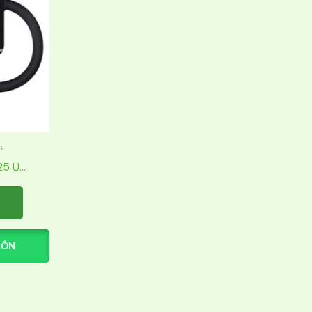
s
 U...
IÓN