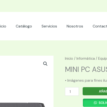
nicio
Catálogo
Servicios
Nosotros
Contac
Inicio
/
Informática
/
Equi
MINI PC ASUS
• Imágenes para fines il
MINI
AÑAD
PC
ASUS
SOLI