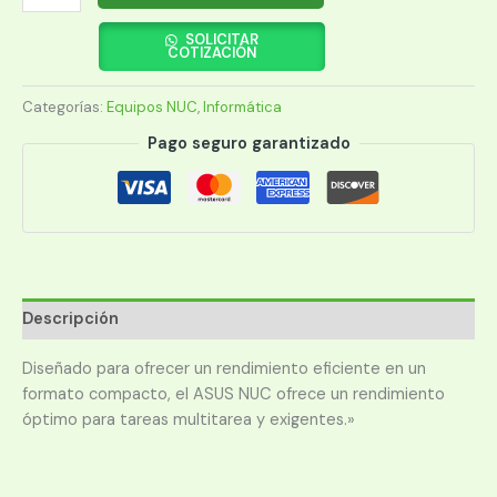
PC
ASUS
SOLICITAR
COTIZACIÓN
NUC
CI7
Categorías:
Equipos NUC
,
Informática
90AR0072-
M001N0
Pago seguro garantizado
DDR5
14VA
cantidad
Descripción
Diseñado para ofrecer un rendimiento eficiente en un
formato compacto, el ASUS NUC ofrece un rendimiento
óptimo para tareas multitarea y exigentes.»