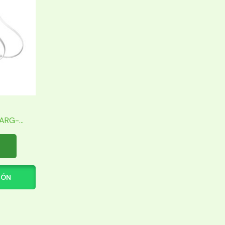
RG-...
IÓN