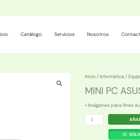
nicio
Catálogo
Servicios
Nosotros
Contac
Inicio
/
Informática
/
Equi
MINI PC ASUS 
• Imágenes para fines il
MINI
AÑAD
PC
ASUS
SOLI