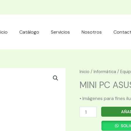
nicio
Catálogo
Servicios
Nosotros
Contac
Inicio
/
Informática
/
Equi
MINI PC ASUS 
• Imágenes para fines il
MINI
AÑAD
PC
ASUS
SOLI