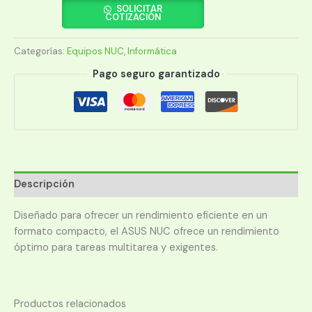
ASUS
SOLICITAR
COTIZACIÓN
NUC
PRO
Categorías:
Equipos NUC
,
Informática
I7
2.1/HDMI/WIFI/BT/RED/DDR4/USB
Pago seguro garantizado
RNUC12WSHI700001I
cantidad
Descripción
Diseñado para ofrecer un rendimiento eficiente en un
formato compacto, el ASUS NUC ofrece un rendimiento
óptimo para tareas multitarea y exigentes.
Productos relacionados