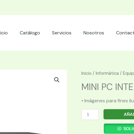
nicio
Catálogo
Servicios
Nosotros
Contac
Inicio
/
Informática
/
Equi
MINI PC INTEL
• Imágenes para fines il
MINI
AÑAD
PC
INTEL
SOLI