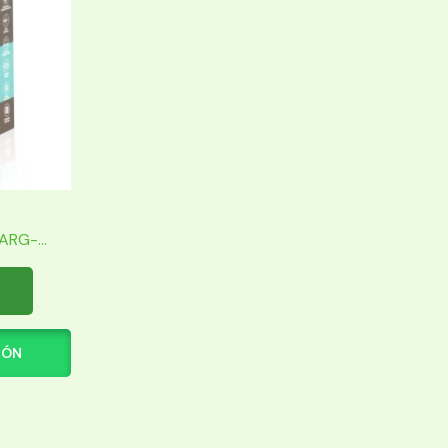
RG-...
IÓN