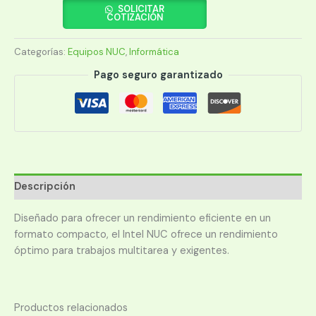
INTEL
SOLICITAR
COTIZACIÓN
NUC
I5
Categorías:
Equipos NUC
,
Informática
1.1/HDMI/DP/WIFI/BT/RED/DDR4/USB
BNUC11TNKV50000
Pago seguro garantizado
SIN
CABLE
cantidad
Descripción
Diseñado para ofrecer un rendimiento eficiente en un
formato compacto, el Intel NUC ofrece un rendimiento
óptimo para trabajos multitarea y exigentes.
Productos relacionados