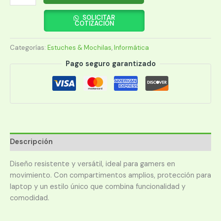
ACER
15.6"
SOLICITAR
COTIZACIÓN
PREDATOR
JR.
Categorías:
Estuches & Mochilas
,
Informática
ROLLTOP
BACKPACK
Pago seguro garantizado
PBG820
cantidad
Descripción
Diseño resistente y versátil, ideal para gamers en
movimiento. Con compartimentos amplios, protección para
laptop y un estilo único que combina funcionalidad y
comodidad.