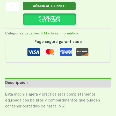
MOCHILA
AÑADIR AL CARRITO
ARGOMTECH
ARG-
SOLICITAR
COTIZACIÓN
BP-
1340RD
Categorías:
Estuches & Mochilas
,
Informática
15.6"AZUL/ROJO
cantidad
Pago seguro garantizado
Descripción
Esta mochila ligera y práctica está completamente
equipada con bolsillos y compartimentos que pueden
contener portátiles de hasta 15.6″.